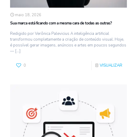
maio 18, 2026
Sua marca está ficando com a mesma cara de todas as outras?
Redigido por Verônica Palevicius A inteligência artificial
transformou completamente a criação de conteúdo visual. Hoje,
é possível gerar imagens, anúncios e artes em poucos segundos
—
[…]
0
VISUALIZAR