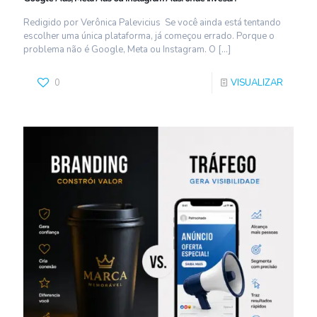
Redigido por Verônica Palevicius Se você ainda está tentando
escolher uma única plataforma, já começou errado. Porque o
problema não é Google, Meta ou Instagram. O
[…]
0
VISUALIZAR