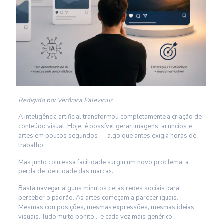
Redigido por Verônica Palevicius
A inteligência artificial transformou completamente a criação de
conteúdo visual. Hoje, é possível gerar imagens, anúncios e
artes em poucos segundos — algo que antes exigia horas de
trabalho.
Mas junto com essa facilidade surgiu um novo problema: a
perda de identidade das marcas.
Basta navegar alguns minutos pelas redes sociais para
perceber o padrão. As artes começam a parecer iguais.
Mesmas composições, mesmas expressões, mesmas ideias
visuais. Tudo muito bonito… e cada vez mais genérico.