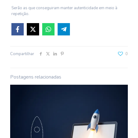
Serão as que conseguiram manter autenticidade em meio à
repetição.
Compartilhar
0
Postagens relacionadas