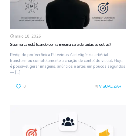
maio 18, 2026
Sua marca está ficando com a mesma cara de todas as outras?
Redigido por Verônica Palevicius A inteligência artificial
transformou completamente a criação de conteúdo visual. Hoje,
é possível gerar imagens, anúncios e artes em poucos segundos
—
[…]
0
VISUALIZAR