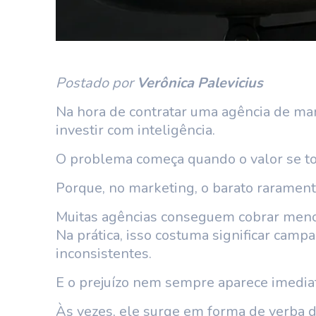
Postado por
Verônica Palevicius
Na hora de contratar uma agência de mark
investir com inteligência.
O problema começa quando o valor se torn
Porque, no marketing, o barato rarament
Muitas agências conseguem cobrar men
Na prática, isso costuma significar cam
inconsistentes.
E o prejuízo nem sempre aparece imedi
Às vezes, ele surge em forma de verba