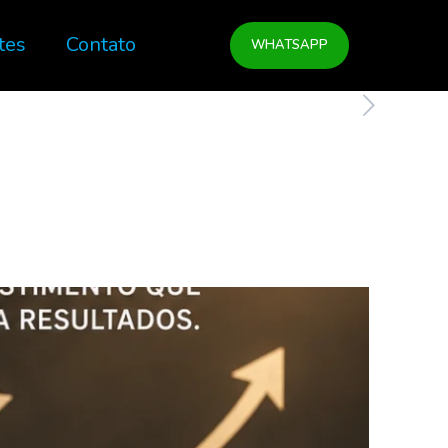
tes
Contato
WHATSAPP