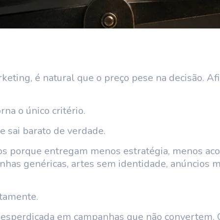
eting, é natural que o preço pese na decisão. Afi
a o único critério.
e sai barato de verdade.
os porque entregam menos estratégia, menos ac
panhas genéricas, artes sem identidade, anúncios
atamente.
 desperdiçada em campanhas que não convertem. 