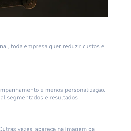
nal, toda empresa quer reduzir custos e
ompanhamento e menos personalização.
 mal segmentados e resultados
Outras vezes, aparece na imagem da