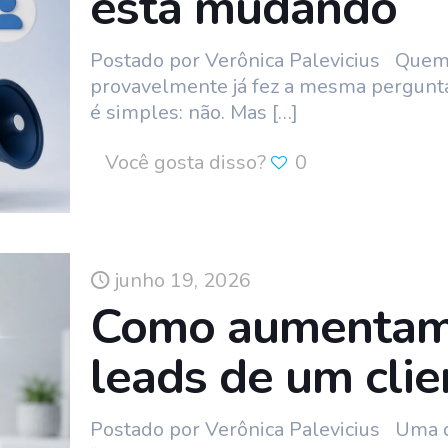
está mudando
Postado por Verônica Palevicius Quem 
provavelmente já fez a mesma pergunta
é simples: não. Mas
[…]
Você gosta disso?
0
junho 19, 2026
Como aumentam
leads de um cli
Postado por Verônica Palevicius Uma 