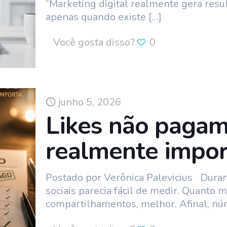
“Marketing digital realmente gera resu
apenas quando existe
[…]
Você gosta disso?
0
junho 5, 2026
Likes não pagam
realmente impor
Postado por Verônica Palevicius Duran
sociais parecia fácil de medir. Quanto m
compartilhamentos, melhor. Afinal, n