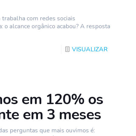
trabalha com redes sociais
: o alcance orgânico acabou? A resposta
VISUALIZAR
os em 120% os
ente em 3 meses
das perguntas que mais ouvimos é: