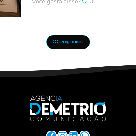
Você gosta disso?
0
Carregue mais
Facebook
Instagram
LinkedIn
WhatsApp